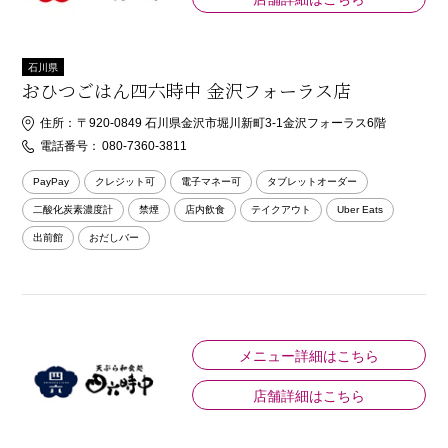
石川県
おひつごはん四六時中 金沢フォーラス店
住所：
〒920-0849 石川県金沢市堀川新町3-1金沢フォーラス6階
電話番号：
080-7360-3811
PayPay
クレジット可
電子マネー可
タブレットオーダー
二酸化炭素濃度計
禁煙
店内飲食
テイクアウト
Uber Eats
出前館
おだしバー
メニュー詳細はこちら
店舗詳細はこちら