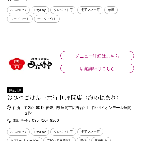
AEON Pay
PayPay
クレジット可
電子マネー可
禁煙
フードコート
テイクアウト
メニュー詳細はこちら
店舗詳細はこちら
神奈川県
おひつごはん四六時中 座間店（海の穂まれ）
住所：
〒252-0012 神奈川県座間市広野台2丁目10-4イオンモール座間
２階
電話番号：
080-7104-8260
AEON Pay
PayPay
クレジット可
電子マネー可
タブレットオーダー
二酸化炭素濃度計
禁煙
店内飲食