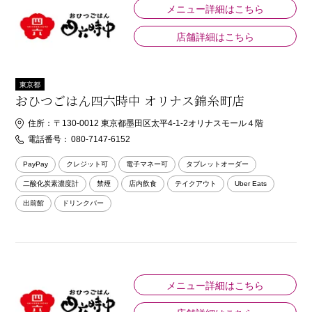
メニュー詳細はこちら
店舗詳細はこちら
東京都
おひつごはん四六時中 オリナス錦糸町店
住所：
〒130-0012 東京都墨田区太平4-1-2オリナスモール４階
電話番号：
080-7147-6152
PayPay
クレジット可
電子マネー可
タブレットオーダー
二酸化炭素濃度計
禁煙
店内飲食
テイクアウト
Uber Eats
出前館
ドリンクバー
メニュー詳細はこちら