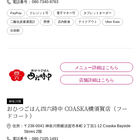
電話番号：
080-7340-9763
PayPay
クレジット可
電子マネー可
タブレットオーダー
二酸化炭素濃度計
禁煙
店内飲食
テイクアウト
Uber Eats
出前館
メニュー詳細はこちら
店舗詳細はこちら
神奈川県
おひつごはん四六時中 COASKA横須賀店（フー
ドコート）
住所：
〒238-0041 神奈川県横須賀市本町２丁目1-12 Coaska Bayside
Stores 2階
電話番号：
080-7105-1491