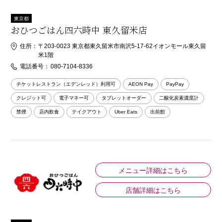
東京都
おひつごはん四六時中 東久留米店
住所：
〒203-0023 東京都東久留米市南沢5-17-62イオンモール東久留
米1階
電話番号：
080-7104-8336
チケットレストラン（エデンレッド）利用可
AEON Pay
PayPay
クレジット可
電子マネー可
タブレットオーダー
二酸化炭素濃度計
禁煙
店内飲食
テイクアウト
Uber Eats
出前館
メニュー詳細はこちら
店舗詳細はこちら