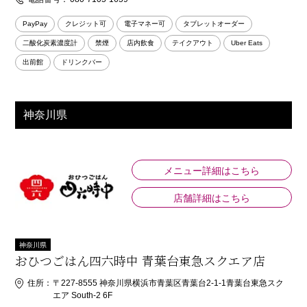
PayPay
クレジット可
電子マネー可
タブレットオーダー
二酸化炭素濃度計
禁煙
店内飲食
テイクアウト
Uber Eats
出前館
ドリンクバー
神奈川県
メニュー詳細はこちら
店舗詳細はこちら
神奈川県
おひつごはん四六時中 青葉台東急スクエア店
住所：
〒227-8555 神奈川県横浜市青葉区青葉台2-1-1青葉台東急スク
エア South-2 6F