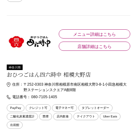
メニュー詳細はこちら
店舗詳細はこちら
神奈川県
おひつごはん四六時中 相模大野店
住所：
〒252-0303 神奈川県相模原市南区相模大野3-8-1小田急相模大
野ステーションスクエアA館8階
電話番号：
080-7105-1405
PayPay
クレジット可
電子マネー可
タブレットオーダー
二酸化炭素濃度計
禁煙
店内飲食
テイクアウト
Uber Eats
出前館