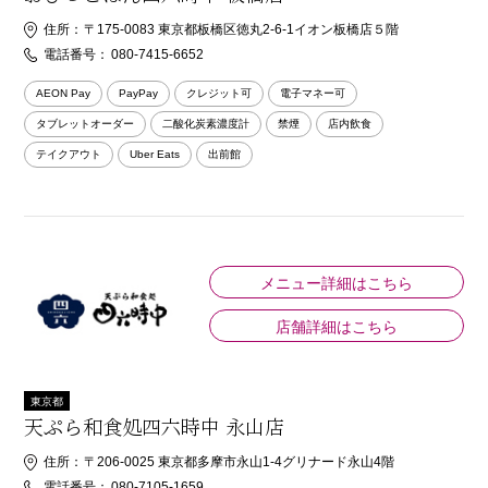
住所：
〒175-0083 東京都板橋区徳丸2-6-1イオン板橋店５階
電話番号：
080-7415-6652
AEON Pay
PayPay
クレジット可
電子マネー可
タブレットオーダー
二酸化炭素濃度計
禁煙
店内飲食
テイクアウト
Uber Eats
出前館
メニュー詳細はこちら
店舗詳細はこちら
東京都
天ぷら和食処四六時中 永山店
住所：
〒206-0025 東京都多摩市永山1-4グリナード永山4階
電話番号：
080-7105-1659