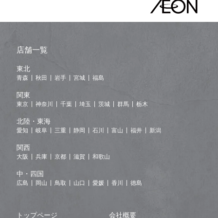
店舗一覧
東北
青森
秋田
岩手
宮城
福島
関東
東京
神奈川
千葉
埼玉
茨城
群馬
栃木
北陸・東海
愛知
岐阜
三重
静岡
石川
富山
福井
新潟
関西
大阪
兵庫
京都
滋賀
和歌山
中・四国
広島
岡山
鳥取
山口
愛媛
香川
徳島
トップページ
会社概要