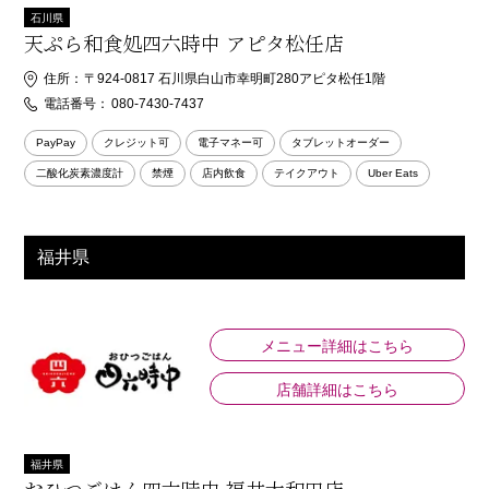
石川県
天ぷら和食処四六時中 アピタ松任店
住所：
〒924-0817 石川県白山市幸明町280アピタ松任1階
電話番号：
080-7430-7437
PayPay
クレジット可
電子マネー可
タブレットオーダー
二酸化炭素濃度計
禁煙
店内飲食
テイクアウト
Uber Eats
福井県
メニュー詳細はこちら
店舗詳細はこちら
福井県