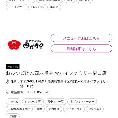
テイクアウト
Uber Eats
出前館
メニュー詳細はこちら
店舗詳細はこちら
神奈川県
おひつごはん四六時中 マルイファミリー溝口店
住所：
〒213-0001 神奈川県川崎市高津区溝口1-4-1マルイファミリー
溝口10階
電話番号：
080-7105-1578
PayPay
クレジット可
電子マネー可
タブレットオーダー
二酸化炭素濃度計
禁煙
店内飲食
テイクアウト
Uber Eats
出前館