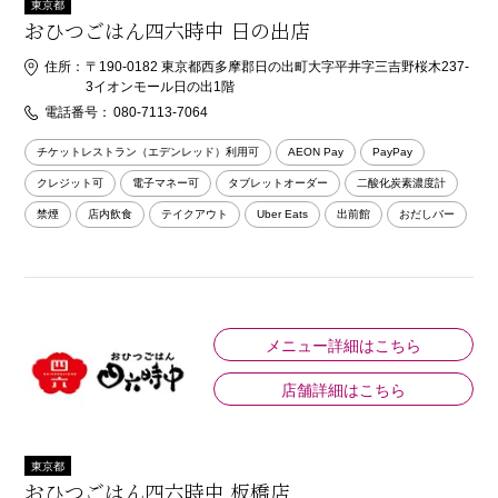
東京都
おひつごはん四六時中 日の出店
住所：
〒190-0182 東京都西多摩郡日の出町大字平井字三吉野桜木237-
3イオンモール日の出1階
電話番号：
080-7113-7064
チケットレストラン（エデンレッド）利用可
AEON Pay
PayPay
クレジット可
電子マネー可
タブレットオーダー
二酸化炭素濃度計
禁煙
店内飲食
テイクアウト
Uber Eats
出前館
おだしバー
メニュー詳細はこちら
店舗詳細はこちら
東京都
おひつごはん四六時中 板橋店