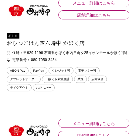
メニュー詳細はこちら
店舗詳細はこちら
石川県
おひつごはん四六時中 かほく店
住所：
〒929-1198 石川県かほく市内日角タ25イオンモールかほく1階
電話番号：
080-7050-3434
AEON Pay
PayPay
クレジット可
電子マネー可
タブレットオーダー
二酸化炭素濃度計
禁煙
店内飲食
テイクアウト
おだしバー
メニュー詳細はこちら
店舗詳細はこちら