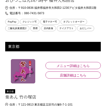
おひつごはん四六時中 福井大和田店
住所：
〒910-0836 福井県福井市大和田2-1230アピタ福井大和田1階
電話番号：
080-7431-5873
PayPay
クレジット可
電子マネー可
タブレットオーダー
二酸化炭素濃度計
禁煙
店内飲食
テイクアウト
おだしバー
東京都
メニュー詳細はこちら
店舗詳細はこちら
東京都
紫あん 竹の塚店
住所：
〒121-0813 東京都足立区竹の塚6-7-1-101