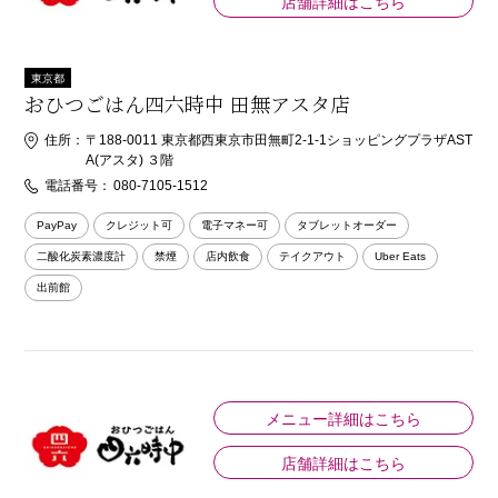
店舗詳細はこちら
東京都
おひつごはん四六時中 田無アスタ店
住所：
〒188-0011 東京都西東京市田無町2-1-1ショッピングプラザAST
A(アスタ) ３階
電話番号：
080-7105-1512
PayPay
クレジット可
電子マネー可
タブレットオーダー
二酸化炭素濃度計
禁煙
店内飲食
テイクアウト
Uber Eats
出前館
メニュー詳細はこちら
店舗詳細はこちら