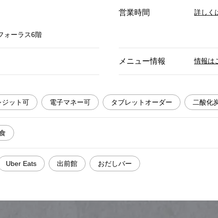
営業時間
詳しく
フォーラス6階
メニュー情報
情報は
レジット可
電子マネー可
タブレットオーダー
二酸化
食
Uber Eats
出前館
おだしバー