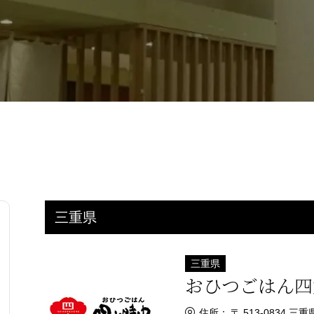
三重県
三重県
おひつごはん四
住所：
〒 513-0834