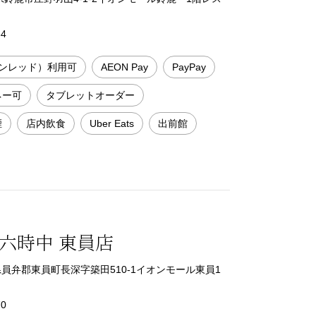
64
ンレッド）利用可
AEON Pay
PayPay
ネー可
タブレットオーダー
煙
店内飲食
Uber Eats
出前館
六時中 東員店
三重県員弁郡東員町長深字築田510-1イオンモール東員1
70