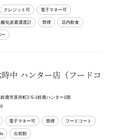
クレジット可
電子マネー可
二酸化炭素濃度計
禁煙
店内飲食
バー
六時中 ハンター店（フードコ
重県鈴鹿市算所町2-5-1鈴鹿ハンター1階
50
電子マネー可
禁煙
フードコート
ts
出前館