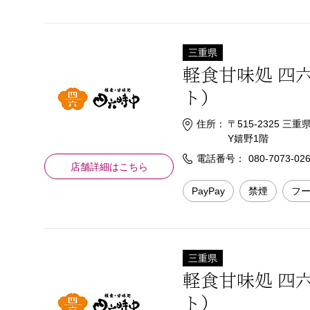
三重県
軽食甘味処 四
ト）
住所：
〒515-2325 
Y嬉野1階
電話番号：
080-7073-02
店舗詳細はこちら
PayPay
禁煙
フ
三重県
軽食甘味処 四
ト）