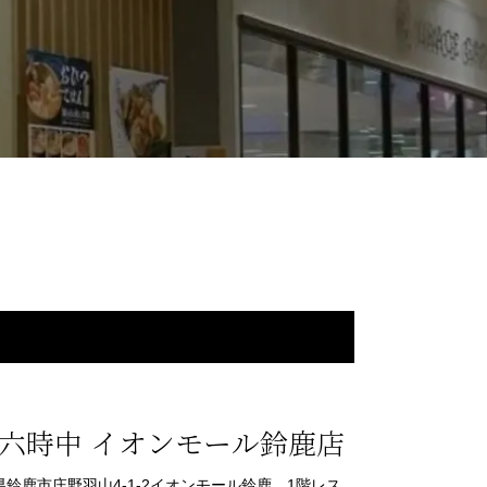
六時中 イオンモール鈴鹿店
 三重県鈴鹿市庄野羽山4-1-2イオンモール鈴鹿 1階レス