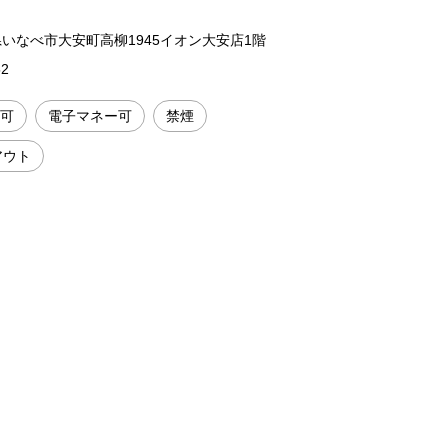
三重県いなべ市大安町高柳1945イオン大安店1階
52
可
電子マネー可
禁煙
アウト