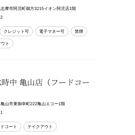
三重県志摩市阿児町鵜方3215イオン阿児店1階
52
クレジット可
電子マネー可
禁煙
アウト
六時中 亀山店（フードコー
三重県亀山市東御幸町222亀山エコー1階
81
ードコート
テイクアウト