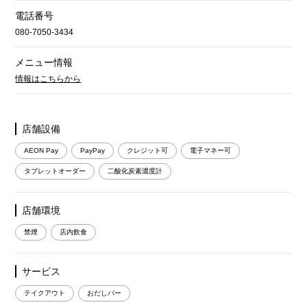
電話番号
080-7050-3434
メニュー情報
情報はこちらから
店舗設備
AEON Pay
PayPay
クレジット可
電子マネー可
タブレットオーダー
二酸化炭素濃度計
店舗環境
禁煙
店内飲食
サービス
テイクアウト
おだしバー