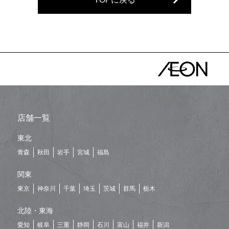
店舗一覧
東北
青森
秋田
岩手
宮城
福島
関東
東京
神奈川
千葉
埼玉
茨城
群馬
栃木
北陸・東海
愛知
岐阜
三重
静岡
石川
富山
福井
新潟