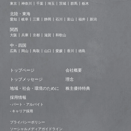
東京
神奈川
千葉
埼玉
茨城
群馬
栃木
北陸・東海
愛知
岐阜
三重
静岡
石川
富山
福井
新潟
関西
大阪
兵庫
京都
滋賀
和歌山
中・四国
広島
岡山
鳥取
山口
愛媛
香川
徳島
トップページ
会社概要
トップメッセージ
理念
地域・社会・環境のために
株主優待特典
採用情報
- パート・アルバイト
- キャリア採用
プライバシーポリシー
ソーシャルメディアガイドライン