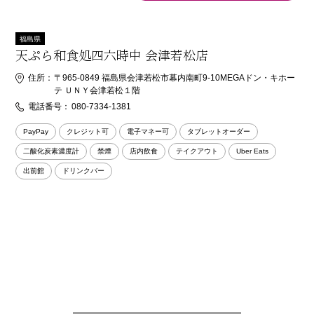
福島県
天ぷら和食処四六時中 会津若松店
住所：
〒965-0849 福島県会津若松市幕内南町9-10MEGAドン・キホー
テ ＵＮＹ会津若松１階
電話番号：
080-7334-1381
PayPay
クレジット可
電子マネー可
タブレットオーダー
二酸化炭素濃度計
禁煙
店内飲食
テイクアウト
Uber Eats
出前館
ドリンクバー