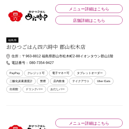
メニュー詳細はこちら
店舗詳細はこちら
福島県
おひつごはん四六時中 郡山松木店
住所：
〒963-8812 福島県郡山市松木町2-88イオンタウン郡山1階
電話番号：
080-7354-9427
PayPay
クレジット可
電子マネー可
タブレットオーダー
二酸化炭素濃度計
禁煙
店内飲食
テイクアウト
Uber Eats
出前館
ドリンクバー
おだしバー
メニュー詳細はこちら