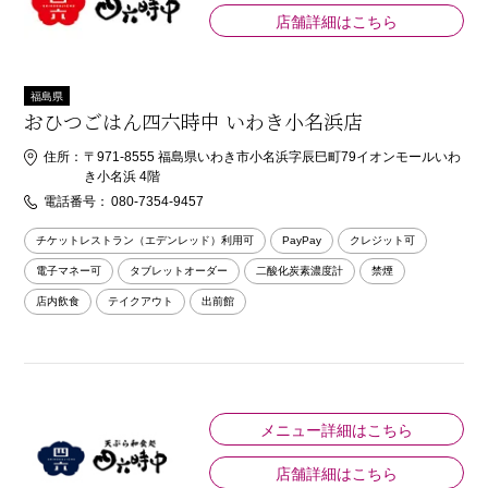
店舗詳細はこちら
福島県
おひつごはん四六時中 いわき小名浜店
住所：
〒971-8555 福島県いわき市小名浜字辰巳町79イオンモールいわ
き小名浜 4階
電話番号：
080-7354-9457
チケットレストラン（エデンレッド）利用可
PayPay
クレジット可
電子マネー可
タブレットオーダー
二酸化炭素濃度計
禁煙
店内飲食
テイクアウト
出前館
メニュー詳細はこちら
店舗詳細はこちら