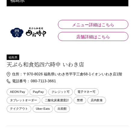
福島県
メニュー詳細はこちら
店舗詳細はこちら
福島県
天ぷら和食処四六時中 いわき店
住所：
〒970-8026 福島県いわき市平字三倉68-1イオンいわき店1階
電話番号：
080-7113-3661
AEON Pay
PayPay
クレジット可
電子マネー可
タブレットオーダー
二酸化炭素濃度計
禁煙
店内飲食
テイクアウト
Uber Eats
出前館