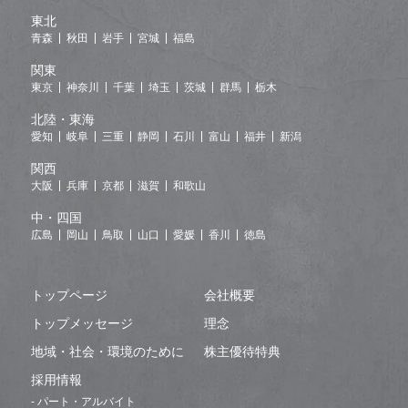
東北
青森
秋田
岩手
宮城
福島
関東
東京
神奈川
千葉
埼玉
茨城
群馬
栃木
北陸・東海
愛知
岐阜
三重
静岡
石川
富山
福井
新潟
関西
大阪
兵庫
京都
滋賀
和歌山
中・四国
広島
岡山
鳥取
山口
愛媛
香川
徳島
トップページ
会社概要
トップメッセージ
理念
地域・社会・環境のために
株主優待特典
採用情報
- パート・アルバイト