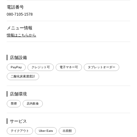
電話番号
080-7105-1578
メニュー情報
情報はこちらから
店舗設備
PayPay
クレジット可
電子マネー可
タブレットオーダー
二酸化炭素濃度計
店舗環境
禁煙
店内飲食
サービス
テイクアウト
Uber Eats
出前館