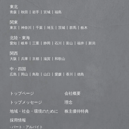
東北
青森
秋田
岩手
宮城
福島
関東
東京
神奈川
千葉
埼玉
茨城
群馬
栃木
北陸・東海
愛知
岐阜
三重
静岡
石川
富山
福井
新潟
関西
大阪
兵庫
京都
滋賀
和歌山
中・四国
広島
岡山
鳥取
山口
愛媛
香川
徳島
トップページ
会社概要
トップメッセージ
理念
地域・社会・環境のために
株主優待特典
採用情報
- パート・アルバイト