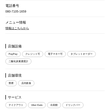
電話番号
080-7105-1659
メニュー情報
情報はこちらから
店舗設備
PayPay
クレジット可
電子マネー可
タブレットオーダー
二酸化炭素濃度計
店舗環境
禁煙
店内飲食
サービス
テイクアウト
Uber Eats
出前館
ドリンクバー