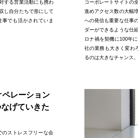
対する営業活動にも携わ
コーポレートサイトの
収し自分たちで形にして
進めアクセス数の大幅
仕事でも活かされていま
への発信も重要な仕事
ダーができるような仕
ロナ禍を契機に100年
社の業務も大きく変わ
るのは大きなチャンス
オペレーション
つなげていきた
でのストレスフリーな会