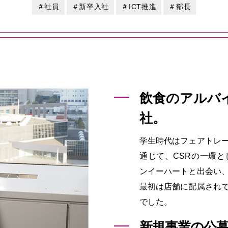
＃社員
＃新卒入社
＃ICT推進
＃部長
飲食のアルバ
社。
学生時代はフェアトレ
通じて、CSRの一環
ンイーハートと出会い
最初は店舗に配属され
でした。
新規事業の公