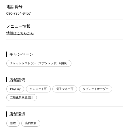
電話番号
080-7354-9457
メニュー情報
情報はこちらから
キャンペーン
チケットレストラン（エデンレッド）利用可
店舗設備
PayPay
クレジット可
電子マネー可
タブレットオーダー
二酸化炭素濃度計
店舗環境
禁煙
店内飲食