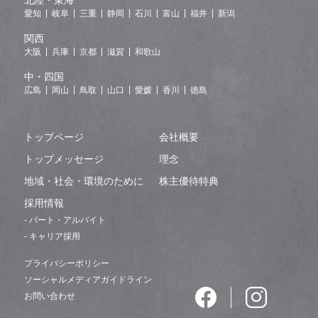
北陸・東海
愛知
岐阜
三重
静岡
石川
富山
福井
新潟
関西
大阪
兵庫
京都
滋賀
和歌山
中・四国
広島
岡山
鳥取
山口
愛媛
香川
徳島
トップページ
会社概要
トップメッセージ
理念
地域・社会・環境のために
株主優待特典
採用情報
- パート・アルバイト
- キャリア採用
プライバシーポリシー
ソーシャルメディアガイドライン
お問い合わせ