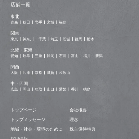
店舗一覧
東北
青森
秋田
岩手
宮城
福島
関東
東京
神奈川
千葉
埼玉
茨城
群馬
栃木
北陸・東海
愛知
岐阜
三重
静岡
石川
富山
福井
新潟
関西
大阪
兵庫
京都
滋賀
和歌山
中・四国
広島
岡山
鳥取
山口
愛媛
香川
徳島
トップページ
会社概要
トップメッセージ
理念
地域・社会・環境のために
株主優待特典
採用情報