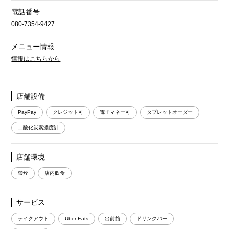
電話番号
080-7354-9427
メニュー情報
情報はこちらから
店舗設備
PayPay
クレジット可
電子マネー可
タブレットオーダー
二酸化炭素濃度計
店舗環境
禁煙
店内飲食
サービス
テイクアウト
Uber Eats
出前館
ドリンクバー