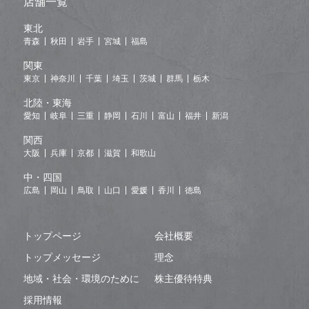
店舗一覧
東北
青森
秋田
岩手
宮城
福島
関東
東京
神奈川
千葉
埼玉
茨城
群馬
栃木
北陸・東海
愛知
岐阜
三重
静岡
石川
富山
福井
新潟
関西
大阪
兵庫
京都
滋賀
和歌山
中・四国
広島
岡山
鳥取
山口
愛媛
香川
徳島
トップページ
会社概要
トップメッセージ
理念
地域・社会・環境のために
株主優待特典
採用情報