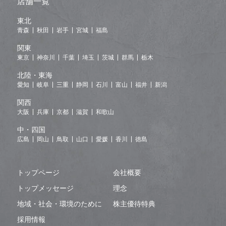
店舗一覧
東北
青森
秋田
岩手
宮城
福島
関東
東京
神奈川
千葉
埼玉
茨城
群馬
栃木
北陸・東海
愛知
岐阜
三重
静岡
石川
富山
福井
新潟
関西
大阪
兵庫
京都
滋賀
和歌山
中・四国
広島
岡山
鳥取
山口
愛媛
香川
徳島
トップページ
会社概要
トップメッセージ
理念
地域・社会・環境のために
株主優待特典
採用情報