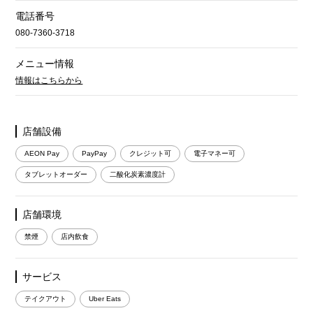
電話番号
080-7360-3718
メニュー情報
情報はこちらから
店舗設備
AEON Pay
PayPay
クレジット可
電子マネー可
タブレットオーダー
二酸化炭素濃度計
店舗環境
禁煙
店内飲食
サービス
テイクアウト
Uber Eats