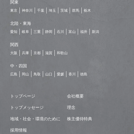
関東
東京
神奈川
千葉
埼玉
茨城
群馬
栃木
北陸・東海
愛知
岐阜
三重
静岡
石川
富山
福井
新潟
関西
大阪
兵庫
京都
滋賀
和歌山
中・四国
広島
岡山
鳥取
山口
愛媛
香川
徳島
トップページ
会社概要
トップメッセージ
理念
地域・社会・環境のために
株主優待特典
採用情報