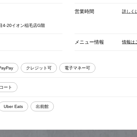
営業時間
詳しく
4-20イオン稲毛店G階
メニュー情報
情報は
PayPay
クレジット可
電子マネー可
コート
Uber Eats
出前館