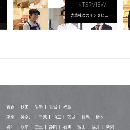
INTERVIEW
先輩社員のインタビュー
青森
秋田
岩手
宮城
福島
東京
神奈川
千葉
埼玉
茨城
群馬
栃木
愛知
岐阜
三重
静岡
石川
富山
福井
新潟