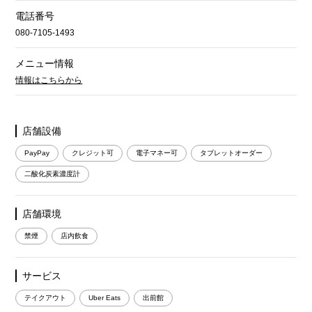
電話番号
080-7105-1493
メニュー情報
情報はこちらから
店舗設備
PayPay
クレジット可
電子マネー可
タブレットオーダー
二酸化炭素濃度計
店舗環境
禁煙
店内飲食
サービス
テイクアウト
Uber Eats
出前館