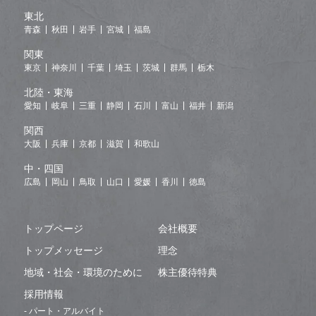
東北
青森
秋田
岩手
宮城
福島
関東
東京
神奈川
千葉
埼玉
茨城
群馬
栃木
北陸・東海
愛知
岐阜
三重
静岡
石川
富山
福井
新潟
関西
大阪
兵庫
京都
滋賀
和歌山
中・四国
広島
岡山
鳥取
山口
愛媛
香川
徳島
トップページ
会社概要
トップメッセージ
理念
地域・社会・環境のために
株主優待特典
採用情報
- パート・アルバイト