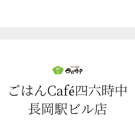
ごはんCafé四六時中
長岡駅ビル店