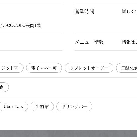
営業時間
詳しく
駅ビルCOCOLO長岡1階
メニュー情報
情報は
レジット可
電子マネー可
タブレットオーダー
二酸化
食
Uber Eats
出前館
ドリンクバー