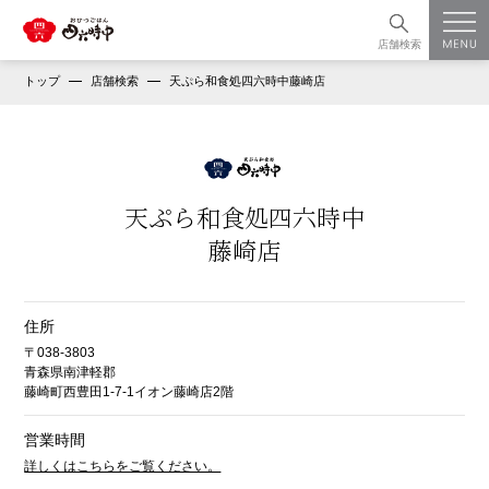
店舗検索
トップ
店舗検索
天ぷら和食処四六時中藤崎店
天ぷら和食処四六時中
藤崎店
住所
〒038-3803
青森県南津軽郡
藤崎町西豊田1-7-1イオン藤崎店2階
営業時間
詳しくはこちらをご覧ください。