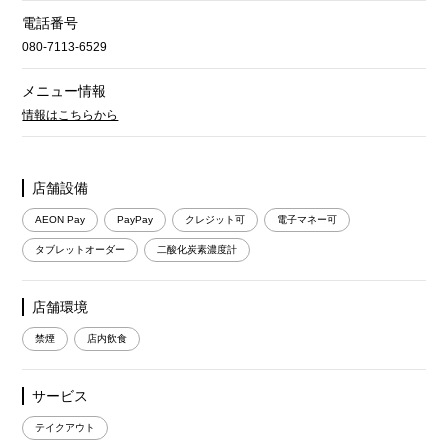
電話番号
080-7113-6529
メニュー情報
情報はこちらから
店舗設備
AEON Pay
PayPay
クレジット可
電子マネー可
タブレットオーダー
二酸化炭素濃度計
店舗環境
禁煙
店内飲食
サービス
テイクアウト