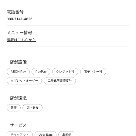
電話番号
080-7141-4626
メニュー情報
情報はこちらから
店舗設備
AEON Pay
PayPay
クレジット可
電子マネー可
タブレットオーダー
二酸化炭素濃度計
店舗環境
禁煙
店内飲食
サービス
テイクアウト
Uber Eats
出前館