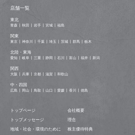
店舗一覧
東北
青森
秋田
岩手
宮城
福島
関東
東京
神奈川
千葉
埼玉
茨城
群馬
栃木
北陸・東海
愛知
岐阜
三重
静岡
石川
富山
福井
新潟
関西
大阪
兵庫
京都
滋賀
和歌山
中・四国
広島
岡山
鳥取
山口
愛媛
香川
徳島
トップページ
会社概要
トップメッセージ
理念
地域・社会・環境のために
株主優待特典