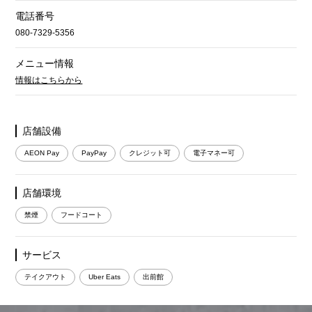
電話番号
080-7329-5356
メニュー情報
情報はこちらから
店舗設備
AEON Pay
PayPay
クレジット可
電子マネー可
店舗環境
禁煙
フードコート
サービス
テイクアウト
Uber Eats
出前館