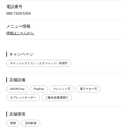
電話番号
080-7329-5354
メニュー情報
情報はこちらから
キャンペーン
チケットレストラン（エデンレッド）利用可
店舗設備
AEON Pay
PayPay
クレジット可
電子マネー可
タブレットオーダー
二酸化炭素濃度計
店舗環境
禁煙
店内飲食