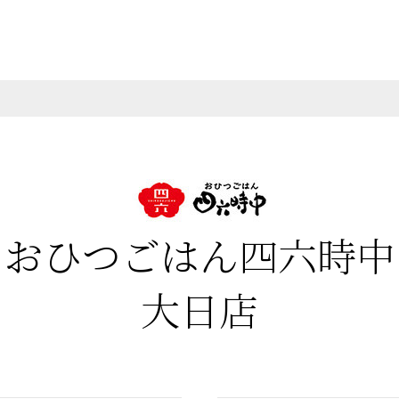
おひつごはん四六時中
大日店