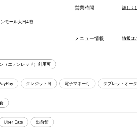
営業時間
詳しく
オンモール大日4階
メニュー情報
情報は
ン（エデンレッド）利用可
PayPay
クレジット可
電子マネー可
タブレットオー
食
Uber Eats
出前館