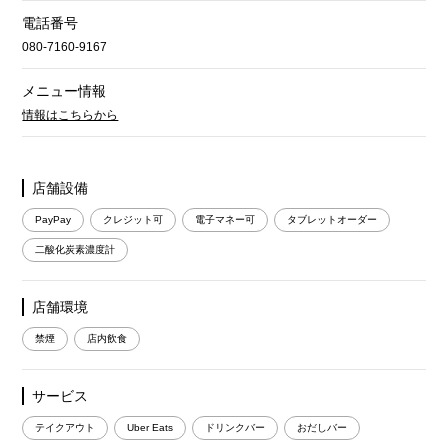
電話番号
080-7160-9167
メニュー情報
情報はこちらから
店舗設備
PayPay
クレジット可
電子マネー可
タブレットオーダー
二酸化炭素濃度計
店舗環境
禁煙
店内飲食
サービス
テイクアウト
Uber Eats
ドリンクバー
おだしバー