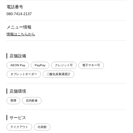
電話番号
080-7414-2137
メニュー情報
情報はこちらから
店舗設備
AEON Pay
PayPay
クレジット可
電子マネー可
タブレットオーダー
二酸化炭素濃度計
店舗環境
禁煙
店内飲食
サービス
テイクアウト
出前館