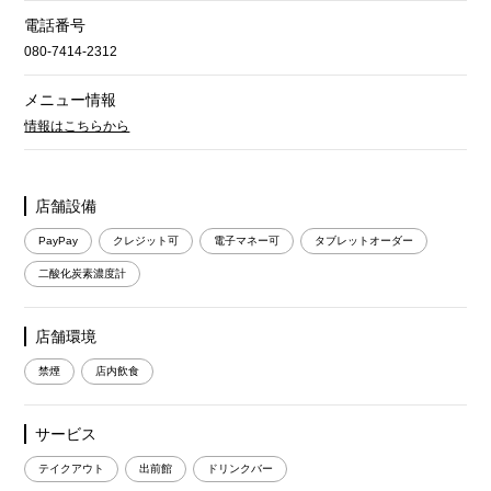
電話番号
080-7414-2312
メニュー情報
情報はこちらから
店舗設備
PayPay
クレジット可
電子マネー可
タブレットオーダー
二酸化炭素濃度計
店舗環境
禁煙
店内飲食
サービス
テイクアウト
出前館
ドリンクバー