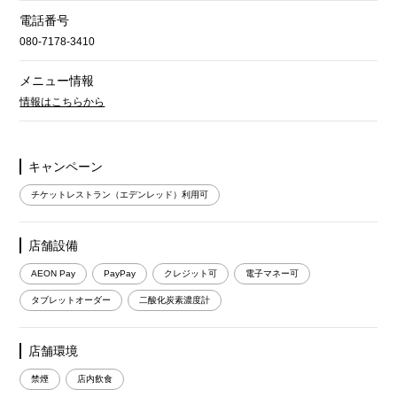
電話番号
080-7178-3410
メニュー情報
情報はこちらから
キャンペーン
チケットレストラン（エデンレッド）利用可
店舗設備
AEON Pay
PayPay
クレジット可
電子マネー可
タブレットオーダー
二酸化炭素濃度計
店舗環境
禁煙
店内飲食