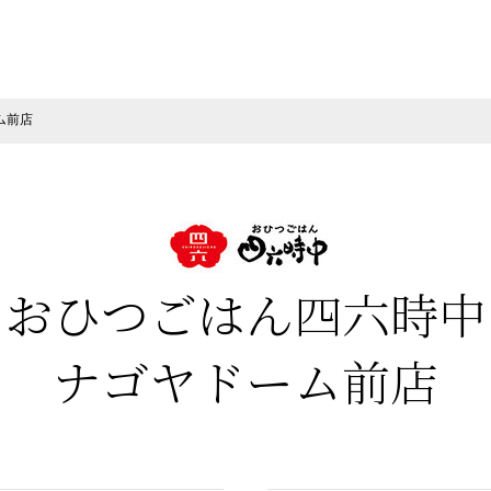
ム前店
おひつごはん四六時中
ナゴヤドーム前店