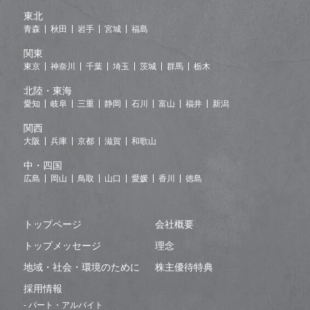
東北
青森
秋田
岩手
宮城
福島
関東
東京
神奈川
千葉
埼玉
茨城
群馬
栃木
北陸・東海
愛知
岐阜
三重
静岡
石川
富山
福井
新潟
関西
大阪
兵庫
京都
滋賀
和歌山
中・四国
広島
岡山
鳥取
山口
愛媛
香川
徳島
トップページ
会社概要
トップメッセージ
理念
地域・社会・環境のために
株主優待特典
採用情報
- パート・アルバイト