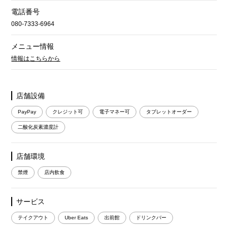
電話番号
080-7333-6964
メニュー情報
情報はこちらから
店舗設備
PayPay
クレジット可
電子マネー可
タブレットオーダー
二酸化炭素濃度計
店舗環境
禁煙
店内飲食
サービス
テイクアウト
Uber Eats
出前館
ドリンクバー