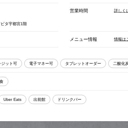
営業時間
詳しく
アピタ宇都宮1階
メニュー情報
情報は
レジット可
電子マネー可
タブレットオーダー
二酸化
食
Uber Eats
出前館
ドリンクバー