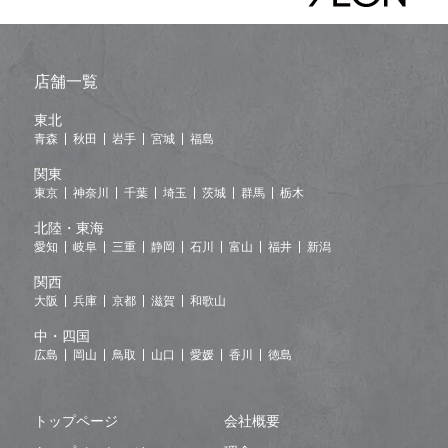
店舗一覧
東北
青森
秋田
岩手
宮城
福島
関東
東京
神奈川
千葉
埼玉
茨城
群馬
栃木
北陸・東海
愛知
岐阜
三重
静岡
石川
富山
福井
新潟
関西
大阪
兵庫
京都
滋賀
和歌山
中・四国
広島
岡山
鳥取
山口
愛媛
香川
徳島
トップページ
会社概要