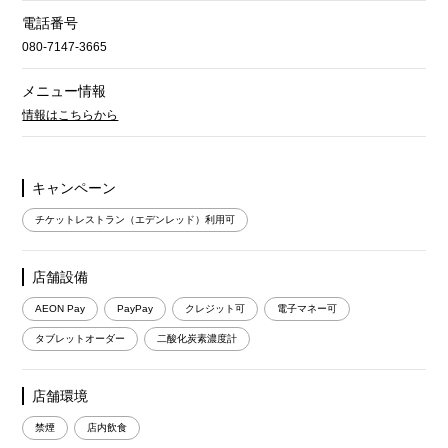
電話番号
080-7147-3665
メニュー情報
情報はこちらから
キャンペーン
チケットレストラン（エデンレッド）利用可
店舗設備
AEON Pay
PayPay
クレジット可
電子マネー可
タブレットオーダー
二酸化炭素濃度計
店舗環境
禁煙
店内飲食