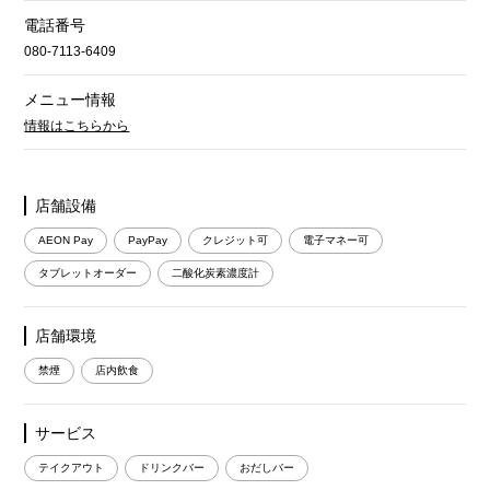
電話番号
080-7113-6409
メニュー情報
情報はこちらから
店舗設備
AEON Pay
PayPay
クレジット可
電子マネー可
タブレットオーダー
二酸化炭素濃度計
店舗環境
禁煙
店内飲食
サービス
テイクアウト
ドリンクバー
おだしバー