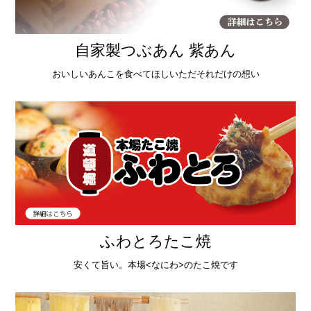
自家製つぶあん 紫あん
おいしいあんこを食べてほしいただそれだけの想い
ふわとろたこ焼
安くて旨い。本場<なにわ>のたこ焼です