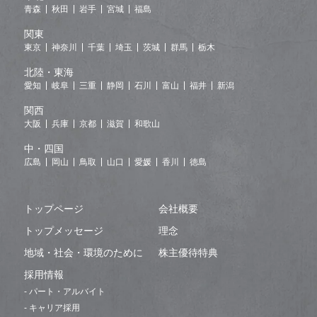
青森
秋田
岩手
宮城
福島
関東
東京
神奈川
千葉
埼玉
茨城
群馬
栃木
北陸・東海
愛知
岐阜
三重
静岡
石川
富山
福井
新潟
関西
大阪
兵庫
京都
滋賀
和歌山
中・四国
広島
岡山
鳥取
山口
愛媛
香川
徳島
トップページ
会社概要
トップメッセージ
理念
地域・社会・環境のために
株主優待特典
採用情報
- パート・アルバイト
- キャリア採用