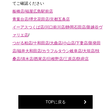
てご確認ください
板橋店/福屋広島駅前店
青葉台店/堺北花田店/京都五条店
イーアスつくば店/川口前川店/静岡石田店/新越谷ヴ
ァリエ店
/
つがる柏店/十和田店/大曲店/小山店/下妻店/新発田
店/福井大和田店/カラフルタウン岐阜店/大垣店/扶
桑店/清水店/西尾店/日根野店/三原店/防府店
TOPに戻る