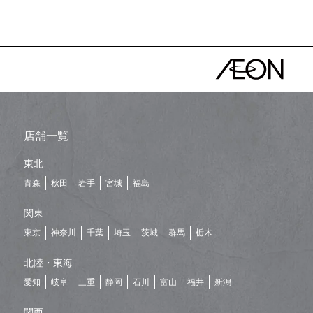
店舗一覧
東北
青森
秋田
岩手
宮城
福島
関東
東京
神奈川
千葉
埼玉
茨城
群馬
栃木
北陸・東海
愛知
岐阜
三重
静岡
石川
富山
福井
新潟
関西