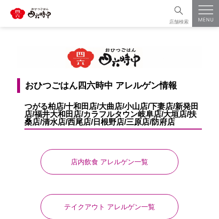
店舗検索
おひつごはん四六時中 アレルゲン情報
つがる柏店/十和田店/大曲店/小山店/下妻店/新発田
店/福井大和田店/カラフルタウン岐阜店/大垣店/扶
桑店/清水店/西尾店/日根野店/三原店/防府店
店内飲食 アレルゲン一覧
テイクアウト アレルゲン一覧