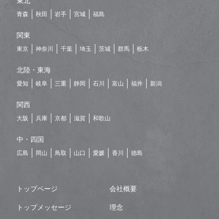
東北
青森
秋田
岩手
宮城
福島
関東
東京
神奈川
千葉
埼玉
茨城
群馬
栃木
北陸・東海
愛知
岐阜
三重
静岡
石川
富山
福井
新潟
関西
大阪
兵庫
京都
滋賀
和歌山
中・四国
広島
岡山
鳥取
山口
愛媛
香川
徳島
トップページ
会社概要
トップメッセージ
理念