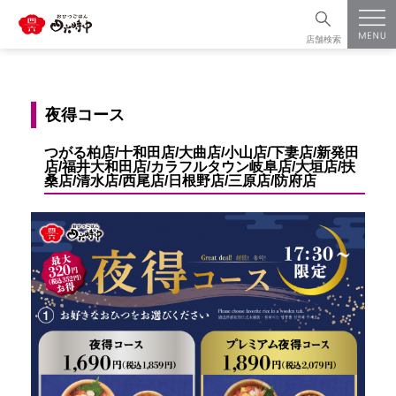
店舗検索
夜得コース
つがる柏店/十和田店/大曲店/小山店/下妻店/新発田
店/福井大和田店/カラフルタウン岐阜店/大垣店/扶
桑店/清水店/西尾店/日根野店/三原店/防府店