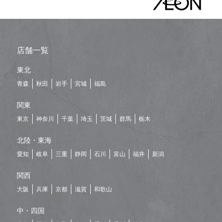
店舗一覧
東北
青森
秋田
岩手
宮城
福島
関東
東京
神奈川
千葉
埼玉
茨城
群馬
栃木
北陸・東海
愛知
岐阜
三重
静岡
石川
富山
福井
新潟
関西
大阪
兵庫
京都
滋賀
和歌山
中・四国