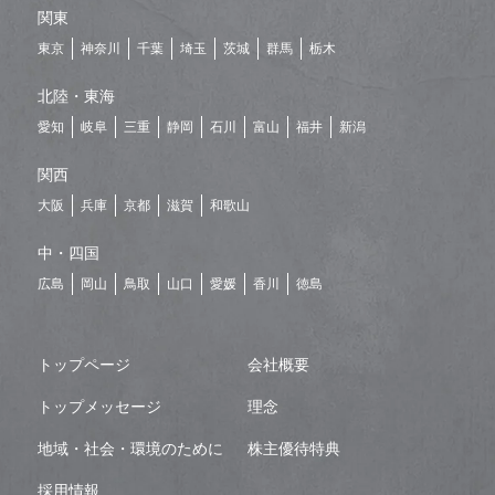
関東
東京
神奈川
千葉
埼玉
茨城
群馬
栃木
北陸・東海
愛知
岐阜
三重
静岡
石川
富山
福井
新潟
関西
大阪
兵庫
京都
滋賀
和歌山
中・四国
広島
岡山
鳥取
山口
愛媛
香川
徳島
トップページ
会社概要
トップメッセージ
理念
地域・社会・環境のために
株主優待特典
採用情報