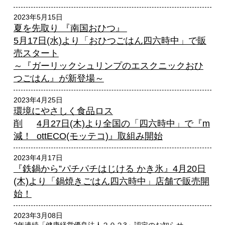
2023年5月15日
夏を先取り 『南国おひつ』
5月17日(水)より「おひつごはん四六時中」で販
売スタート
～『ガーリックシュリンプのエスクニックおひ
つごはん』が新登場～
2023年4月25日
環境にやさしく食品ロス
削
4月27日(木)より全国の「四六時中」で『m
減！
ottECO(モッテコ)』取組み開始
2023年4月17日
『鉄鍋から”パチパチはじける かき氷』4月20日
(木)より「鍋焼きごはん四六時中」店舗で販売開
始！
2023年3月08日