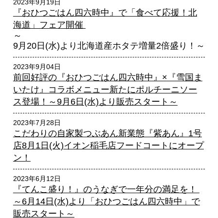
2023年9月19日
『おひつごはん四六時中』で「食べて応援！北
海道」フェア開催
～
9月20日(水)より北海道産ホタテ増量2倍盛り！～
2023年9月04日
前回好評の『おひつごはん四六時中』×『雪国ま
いたけ』コラボメニュー新たにポルチーニソー
ス登場！～9月6日(水)より販売スタート～
2023年7月28日
こだわりの自家製つぶあん新業態『紫あん』1号
店8月1日(火)イオン稲毛店フードコートにオープ
ン！
2023年6月12日
『てんこ盛り！』のうなぎで一年分の満足を！
～6月14日(水)より「おひつごはん四六時中」で
販売スタート～