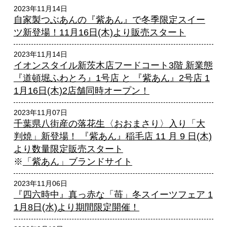
2023年11月14日
自家製つぶあんの『紫あん
』で冬季限定スイー
ツ新登場！11月16日(木)より販売スタート
2023年11月14日
イオンスタイル新茨木店フードコート3階 新業態
『道頓堀ふわとろ』1号店 と 『紫あん』2号店 1
1月16日(木)2店舗同時オープン！
2023年11月07日
千葉県八街産の落花生〈おおまさり〉入り「大
判焼」新登場！
『紫あん』稲毛店 11 月 9 日(木)
より数量限定販売スタート
※
「紫あん」ブランドサイト
2023年11月06日
『四六時中』真っ赤な「苺」冬スイーツフェア 1
1月8日(水)より期間限定開催！