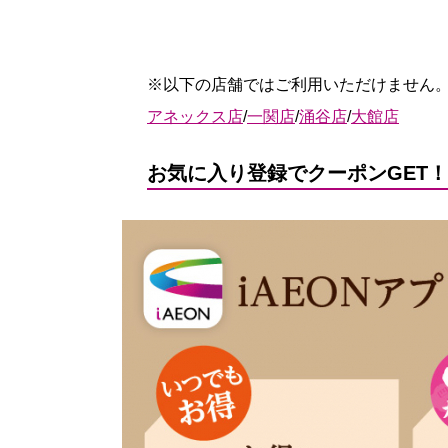
※以下の店舗ではご利用いただけません
アネックス店
/
一関店
/
涌谷店
/
大館店
お気に入り登録でクーポンGET！