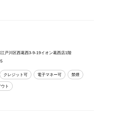
京都江戸川区西葛西3-9-19イオン葛西店1階
55
クレジット可
電子マネー可
禁煙
アウト