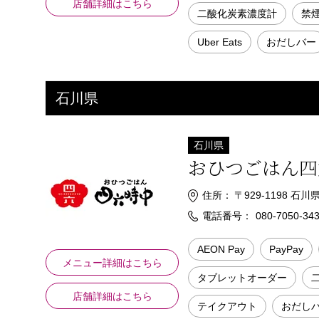
店舗詳細はこちら
二酸化炭素濃度計
禁
Uber Eats
おだしバー
石川県
石川県
おひつごはん四
住所：
〒929-1198 
電話番号：
080-7050-34
AEON Pay
PayPay
メニュー詳細はこちら
タブレットオーダー
店舗詳細はこちら
テイクアウト
おだし