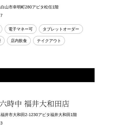
石川県白山市幸明町280アピタ松任1階
37
電子マネー可
タブレットオーダー
煙
店内飲食
テイクアウト
六時中 福井大和田店
福井県福井市大和田2-1230アピタ福井大和田1階
73