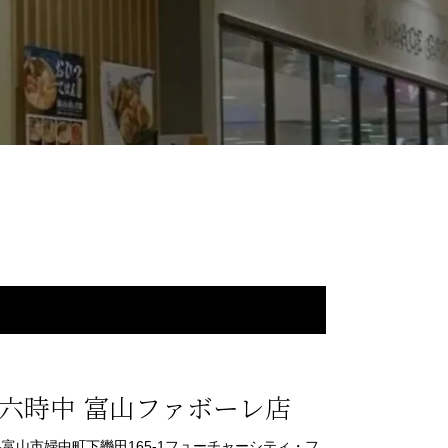
六時中 富山ファボーレ店
富山県富山市婦中町下轡田165-1フューチャーシティ・フ