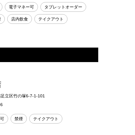
電子マネー可
タブレットオーダー
煙
店内飲食
テイクアウト
店
都足立区竹の塚6-7-1-101
96
可
禁煙
テイクアウト