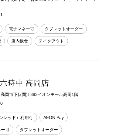
01
電子マネー可
タブレットオーダー
煙
店内飲食
テイクアウト
六時中 高岡店
富山県高岡市下伏間江383イオンモール高岡1階
10
ンレッド）利用可
AEON Pay
ネー可
タブレットオーダー