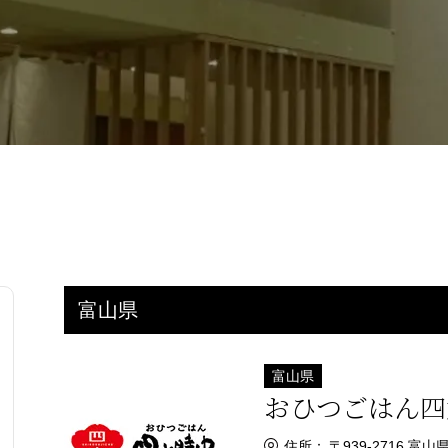
富山県
富山県
おひつごはん四
住所：
〒939-2716 