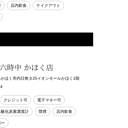
煙
店内飲食
テイクアウト
六時中 かほく店
石川県かほく市内日角タ25イオンモールかほく1階
34
クレジット可
電子マネー可
二酸化炭素濃度計
禁煙
店内飲食
バー