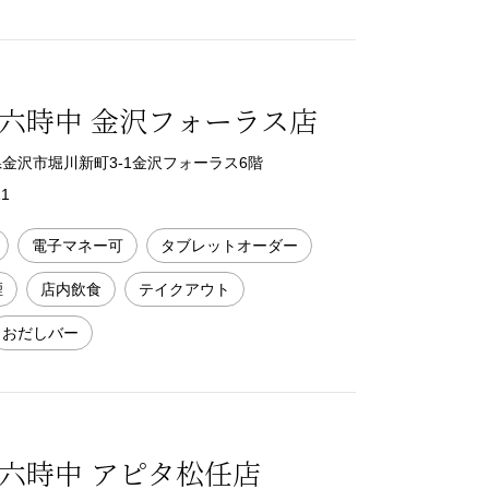
六時中 金沢フォーラス店
石川県金沢市堀川新町3-1金沢フォーラス6階
11
電子マネー可
タブレットオーダー
煙
店内飲食
テイクアウト
おだしバー
六時中 アピタ松任店