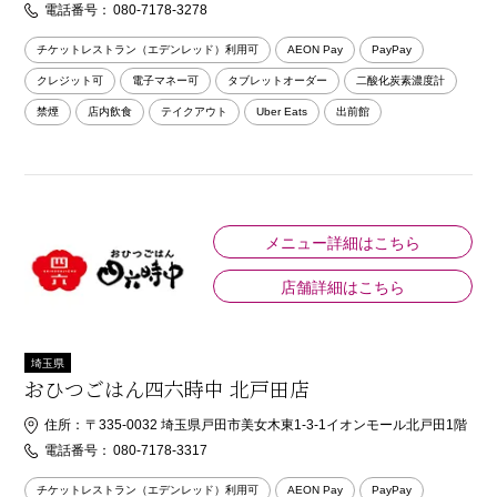
電話番号：
080-7178-3278
チケットレストラン（エデンレッド）利用可
AEON Pay
PayPay
クレジット可
電子マネー可
タブレットオーダー
二酸化炭素濃度計
禁煙
店内飲食
テイクアウト
Uber Eats
出前館
メニュー詳細はこちら
店舗詳細はこちら
埼玉県
おひつごはん四六時中 北戸田店
住所：
〒335-0032 埼玉県戸田市美女木東1-3-1イオンモール北戸田1階
電話番号：
080-7178-3317
チケットレストラン（エデンレッド）利用可
AEON Pay
PayPay