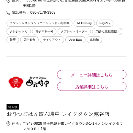
住所：
〒336-8760 埼玉県さいたま市緑区美園5-50-1イオンモール浦和
美園1階
電話番号：
080-7178-3363
チケットレストラン（エデンレッド）利用可
AEON Pay
PayPay
クレジット可
電子マネー可
タブレットオーダー
二酸化炭素濃度計
禁煙
店内飲食
テイクアウト
Uber Eats
出前館
メニュー詳細はこちら
店舗詳細はこちら
埼玉県
おひつごはん四六時中 レイクタウン越谷店
住所：
〒343-0828 埼玉県越谷市レイクタウン3-1-1イオンレイクタウ
ンＭＯＲＩ1階