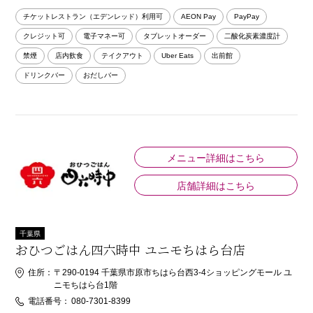
チケットレストラン（エデンレッド）利用可
AEON Pay
PayPay
クレジット可
電子マネー可
タブレットオーダー
二酸化炭素濃度計
禁煙
店内飲食
テイクアウト
Uber Eats
出前館
ドリンクバー
おだしバー
メニュー詳細はこちら
店舗詳細はこちら
千葉県
おひつごはん四六時中 ユニモちはら台店
住所：
〒290-0194 千葉県市原市ちはら台西3-4ショッピングモール ユ
ニモちはら台1階
電話番号：
080-7301-8399