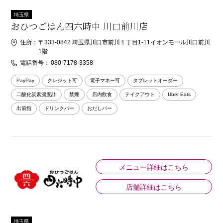
埼玉県
おひつごはん四六時中 川口前川店
住所：
〒333-0842 埼玉県川口市前川１丁目1-11イオンモール川口前川
1階
電話番号：
080-7178-3358
PayPay
クレジット可
電子マネー可
タブレットオーダー
二酸化炭素濃度計
禁煙
店内飲食
テイクアウト
Uber Eats
出前館
ドリンクバー
おだしバー
メニュー詳細はこちら
店舗詳細はこちら
埼玉県