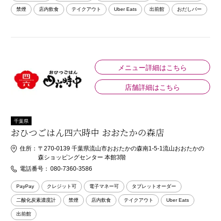
禁煙
店内飲食
テイクアウト
Uber Eats
出前館
おだしバー
メニュー詳細はこちら
店舗詳細はこちら
千葉県
おひつごはん四六時中 おおたかの森店
住所：
〒270-0139 千葉県流山市おおたかの森南1-5-1流山おおたかの
森ショッピングセンター 本館3階
電話番号：
080-7360-3586
PayPay
クレジット可
電子マネー可
タブレットオーダー
二酸化炭素濃度計
禁煙
店内飲食
テイクアウト
Uber Eats
出前館