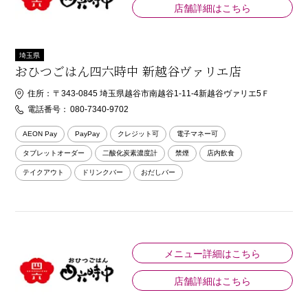
店舗詳細はこちら
埼玉県
おひつごはん四六時中 新越谷ヴァリエ店
住所：
〒343-0845 埼玉県越谷市南越谷1-11-4新越谷ヴァリエ5Ｆ
電話番号：
080-7340-9702
AEON Pay
PayPay
クレジット可
電子マネー可
タブレットオーダー
二酸化炭素濃度計
禁煙
店内飲食
テイクアウト
ドリンクバー
おだしバー
メニュー詳細はこちら
店舗詳細はこちら