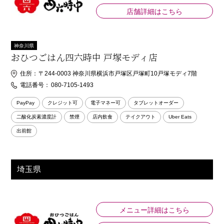
店舗詳細はこちら
神奈川県
おひつごはん四六時中 戸塚モディ店
住所：
〒244-0003 神奈川県横浜市戸塚区戸塚町10戸塚モディ7階
電話番号：
080-7105-1493
PayPay
クレジット可
電子マネー可
タブレットオーダー
二酸化炭素濃度計
禁煙
店内飲食
テイクアウト
Uber Eats
出前館
埼玉県
メニュー詳細はこちら