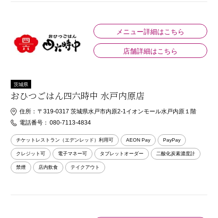
メニュー詳細はこちら
店舗詳細はこちら
茨城県
おひつごはん四六時中 水戸内原店
住所：
〒319-0317 茨城県水戸市内原2-1イオンモール水戸内原１階
電話番号：
080-7113-4834
チケットレストラン（エデンレッド）利用可
AEON Pay
PayPay
クレジット可
電子マネー可
タブレットオーダー
二酸化炭素濃度計
禁煙
店内飲食
テイクアウト