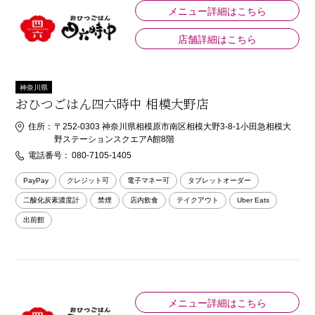
メニュー詳細はこちら
店舗詳細はこちら
神奈川県
おひつごはん四六時中 相模大野店
住所：
〒252-0303 神奈川県相模原市南区相模大野3-8-1小田急相模大
野ステーションスクエアA館8階
電話番号：
080-7105-1405
PayPay
クレジット可
電子マネー可
タブレットオーダー
二酸化炭素濃度計
禁煙
店内飲食
テイクアウト
Uber Eats
出前館
メニュー詳細はこちら