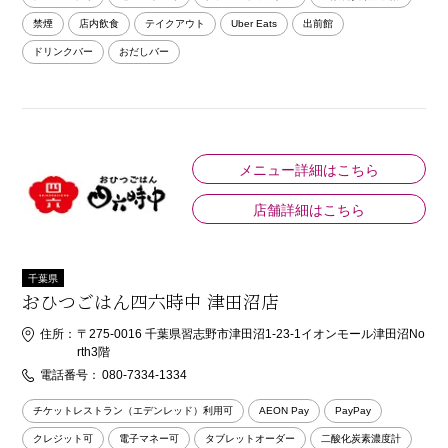
禁煙
店内飲食
テイクアウト
Uber Eats
出前館
ドリンクバー
おだしバー
メニュー詳細はこちら
店舗詳細はこちら
千葉県
おひつごはん四六時中 津田沼店
住所：
〒275-0016 千葉県習志野市津田沼1-23-1イオンモール津田沼No
rth3階
電話番号：
080-7334-1334
チケットレストラン（エデンレッド）利用可
AEON Pay
PayPay
クレジット可
電子マネー可
タブレットオーダー
二酸化炭素濃度計