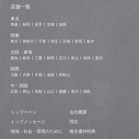
店舗一覧
東北
青森
秋田
岩手
宮城
福島
関東
東京
神奈川
千葉
埼玉
茨城
群馬
栃木
北陸・東海
愛知
岐阜
三重
静岡
石川
富山
福井
新潟
関西
大阪
兵庫
京都
滋賀
和歌山
中・四国
広島
岡山
鳥取
山口
愛媛
香川
徳島
トップページ
会社概要
トップメッセージ
理念
地域・社会・環境のために
株主優待特典