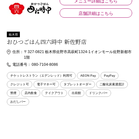
メニュー詳細はこちら
店舗詳細はこちら
栃木県
おひつごはん四六時中 新佐野店
住所：
〒327-0821 栃木県佐野市高萩町1324-1イオンモール佐野新都市
1階
電話番号：
080-7104-8086
チケットレストラン（エデンレッド）利用可
AEON Pay
PayPay
クレジット可
電子マネー可
タブレットオーダー
二酸化炭素濃度計
禁煙
店内飲食
テイクアウト
出前館
ドリンクバー
おだしバー