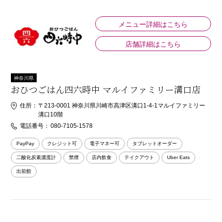
メニュー詳細はこちら
店舗詳細はこちら
神奈川県
おひつごはん四六時中 マルイファミリー溝口店
住所：
〒213-0001 神奈川県川崎市高津区溝口1-4-1マルイファミリー
溝口10階
電話番号：
080-7105-1578
PayPay
クレジット可
電子マネー可
タブレットオーダー
二酸化炭素濃度計
禁煙
店内飲食
テイクアウト
Uber Eats
出前館