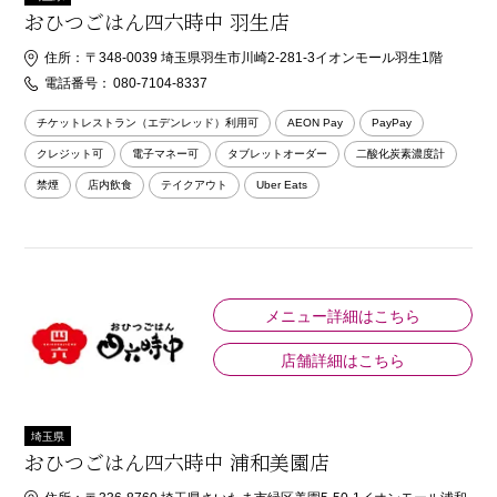
おひつごはん四六時中 羽生店
住所：
〒348-0039 埼玉県羽生市川崎2-281-3イオンモール羽生1階
電話番号：
080-7104-8337
チケットレストラン（エデンレッド）利用可
AEON Pay
PayPay
クレジット可
電子マネー可
タブレットオーダー
二酸化炭素濃度計
禁煙
店内飲食
テイクアウト
Uber Eats
メニュー詳細はこちら
店舗詳細はこちら
埼玉県
おひつごはん四六時中 浦和美園店