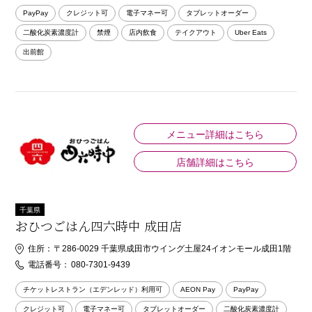
PayPay
クレジット可
電子マネー可
タブレットオーダー
二酸化炭素濃度計
禁煙
店内飲食
テイクアウト
Uber Eats
出前館
メニュー詳細はこちら
店舗詳細はこちら
千葉県
おひつごはん四六時中 成田店
住所：
〒286-0029 千葉県成田市ウイング土屋24イオンモール成田1階
電話番号：
080-7301-9439
チケットレストラン（エデンレッド）利用可
AEON Pay
PayPay
クレジット可
電子マネー可
タブレットオーダー
二酸化炭素濃度計