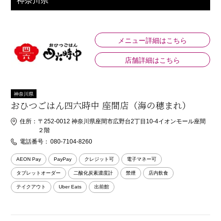
神奈川県
メニュー詳細はこちら
店舗詳細はこちら
神奈川県
おひつごはん四六時中 座間店（海の穂まれ）
住所：
〒252-0012 神奈川県座間市広野台2丁目10-4イオンモール座間
２階
電話番号：
080-7104-8260
AEON Pay
PayPay
クレジット可
電子マネー可
タブレットオーダー
二酸化炭素濃度計
禁煙
店内飲食
テイクアウト
Uber Eats
出前館