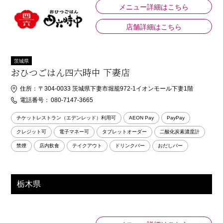
メニュー詳細はこちら
店舗詳細はこちら
茨城県
おひつごはん四六時中 下妻店
住所：
〒304-0033 茨城県下妻市堀籠972-1イオンモール下妻1階
電話番号：
080-7147-3665
チケットレストラン（エデンレッド）利用可
AEON Pay
PayPay
クレジット可
電子マネー可
タブレットオーダー
二酸化炭素濃度計
禁煙
店内飲食
テイクアウト
ドリンクバー
おだしバー
栃木県