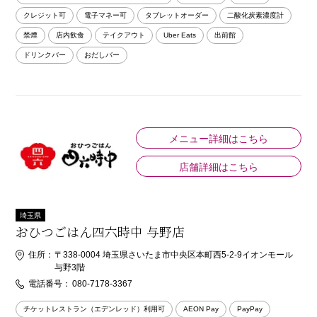
クレジット可
電子マネー可
タブレットオーダー
二酸化炭素濃度計
禁煙
店内飲食
テイクアウト
Uber Eats
出前館
ドリンクバー
おだしバー
メニュー詳細はこちら
店舗詳細はこちら
埼玉県
おひつごはん四六時中 与野店
住所：
〒338-0004 埼玉県さいたま市中央区本町西5-2-9イオンモール
与野3階
電話番号：
080-7178-3367
チケットレストラン（エデンレッド）利用可
AEON Pay
PayPay