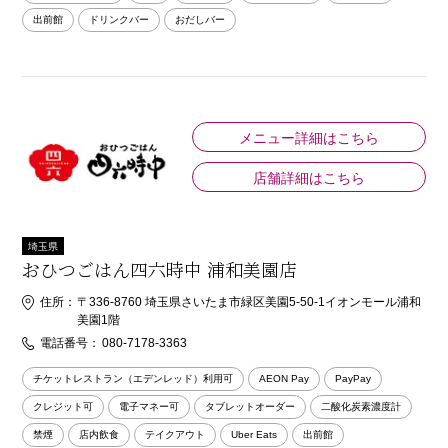
出前館
ドリンクバー
おだしバー
メニュー詳細はこちら
店舗詳細はこちら
埼玉県
おひつごはん四六時中 浦和美園店
住所：
〒336-8760 埼玉県さいたま市緑区美園5-50-1イオンモール浦和
美園1階
電話番号：
080-7178-3363
チケットレストラン（エデンレッド）利用可
AEON Pay
PayPay
クレジット可
電子マネー可
タブレットオーダー
二酸化炭素濃度計
禁煙
店内飲食
テイクアウト
Uber Eats
出前館