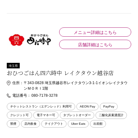
メニュー詳細はこちら
店舗詳細はこちら
埼玉県
おひつごはん四六時中 レイクタウン越谷店
住所：
〒343-0828 埼玉県越谷市レイクタウン3-1-1イオンレイクタウ
ンＭＯＲＩ1階
電話番号：
080-7178-3278
チケットレストラン（エデンレッド）利用可
AEON Pay
PayPay
クレジット可
電子マネー可
タブレットオーダー
二酸化炭素濃度計
禁煙
店内飲食
テイクアウト
Uber Eats
出前館