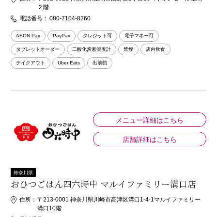
２階
電話番号：
080-7104-8260
AEON Pay
PayPay
クレジット可
電子マネー可
タブレットオーダー
二酸化炭素濃度計
禁煙
店内飲食
テイクアウト
Uber Eats
出前館
メニュー詳細はこちら
店舗詳細はこちら
神奈川県
おひつごはん四六時中 マルイファミリー溝口店
住所：
〒213-0001 神奈川県川崎市高津区溝口1-4-1マルイファミリー
溝口10階