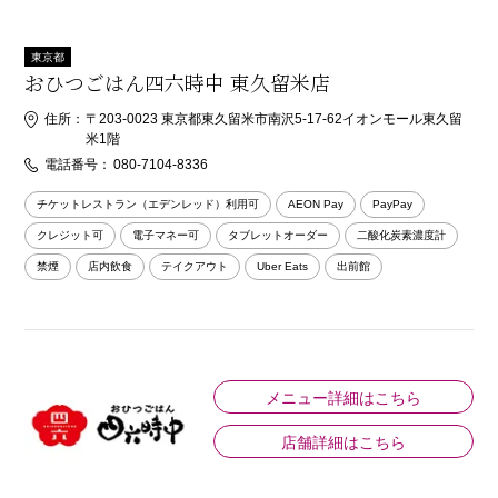
東京都
おひつごはん四六時中 東久留米店
住所：
〒203-0023 東京都東久留米市南沢5-17-62イオンモール東久留
米1階
電話番号：
080-7104-8336
チケットレストラン（エデンレッド）利用可
AEON Pay
PayPay
クレジット可
電子マネー可
タブレットオーダー
二酸化炭素濃度計
禁煙
店内飲食
テイクアウト
Uber Eats
出前館
メニュー詳細はこちら
店舗詳細はこちら