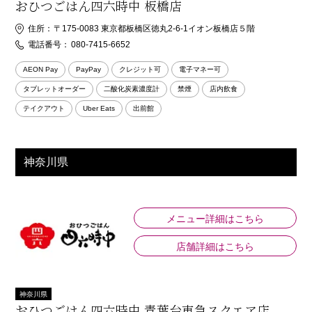
おひつごはん四六時中 板橋店
住所：
〒175-0083 東京都板橋区徳丸2-6-1イオン板橋店５階
電話番号：
080-7415-6652
AEON Pay
PayPay
クレジット可
電子マネー可
タブレットオーダー
二酸化炭素濃度計
禁煙
店内飲食
テイクアウト
Uber Eats
出前館
神奈川県
メニュー詳細はこちら
店舗詳細はこちら
神奈川県
おひつごはん四六時中 青葉台東急スクエア店