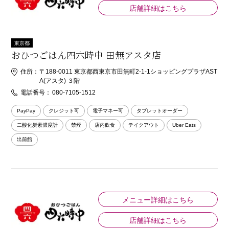
店舗詳細はこちら
東京都
おひつごはん四六時中 田無アスタ店
住所：
〒188-0011 東京都西東京市田無町2-1-1ショッピングプラザAST
A(アスタ) ３階
電話番号：
080-7105-1512
PayPay
クレジット可
電子マネー可
タブレットオーダー
二酸化炭素濃度計
禁煙
店内飲食
テイクアウト
Uber Eats
出前館
メニュー詳細はこちら
店舗詳細はこちら