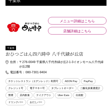
千葉県
メニュー詳細はこちら
店舗詳細はこちら
千葉県
おひつごはん四六時中 八千代緑が丘店
住所：
〒276-0049 千葉県八千代市緑が丘2-1-3イオンモール八千代緑
が丘2階
電話番号：
080-7301-9404
チケットレストラン（エデンレッド）利用可
AEON Pay
PayPay
クレジット可
電子マネー可
タブレットオーダー
二酸化炭素濃度計
禁煙
店内飲食
テイクアウト
Uber Eats
出前館
ドリンクバー
おだしバー