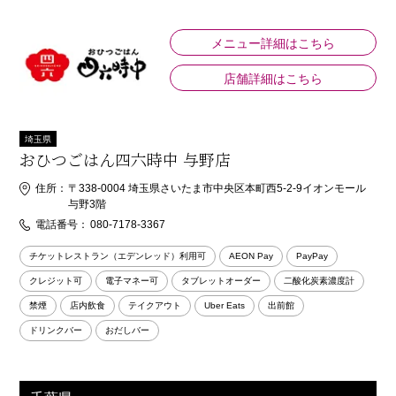
メニュー詳細はこちら
店舗詳細はこちら
埼玉県
おひつごはん四六時中 与野店
住所：
〒338-0004 埼玉県さいたま市中央区本町西5-2-9イオンモール
与野3階
電話番号：
080-7178-3367
チケットレストラン（エデンレッド）利用可
AEON Pay
PayPay
クレジット可
電子マネー可
タブレットオーダー
二酸化炭素濃度計
禁煙
店内飲食
テイクアウト
Uber Eats
出前館
ドリンクバー
おだしバー