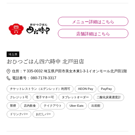
メニュー詳細はこちら
店舗詳細はこちら
埼玉県
おひつごはん四六時中 北戸田店
住所：
〒335-0032 埼玉県戸田市美女木東1-3-1イオンモール北戸田1階
電話番号：
080-7178-3317
チケットレストラン（エデンレッド）利用可
AEON Pay
PayPay
クレジット可
電子マネー可
タブレットオーダー
二酸化炭素濃度計
禁煙
店内飲食
テイクアウト
Uber Eats
出前館
ドリンクバー
おだしバー