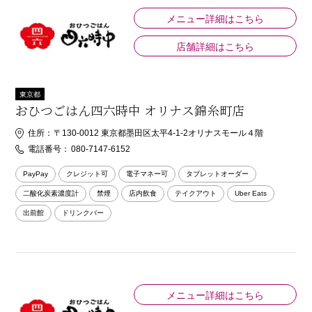
メニュー詳細はこちら
店舗詳細はこちら
東京都
おひつごはん四六時中 オリナス錦糸町店
住所：
〒130-0012 東京都墨田区太平4-1-2オリナスモール４階
電話番号：
080-7147-6152
PayPay
クレジット可
電子マネー可
タブレットオーダー
二酸化炭素濃度計
禁煙
店内飲食
テイクアウト
Uber Eats
出前館
ドリンクバー
メニュー詳細はこちら