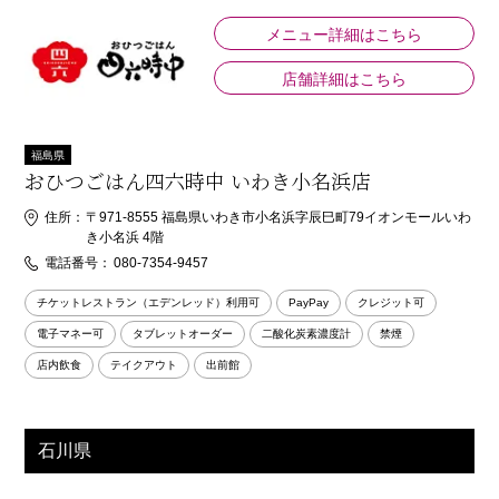
メニュー詳細はこちら
店舗詳細はこちら
福島県
おひつごはん四六時中 いわき小名浜店
住所：
〒971-8555 福島県いわき市小名浜字辰巳町79イオンモールいわ
き小名浜 4階
電話番号：
080-7354-9457
チケットレストラン（エデンレッド）利用可
PayPay
クレジット可
電子マネー可
タブレットオーダー
二酸化炭素濃度計
禁煙
店内飲食
テイクアウト
出前館
石川県