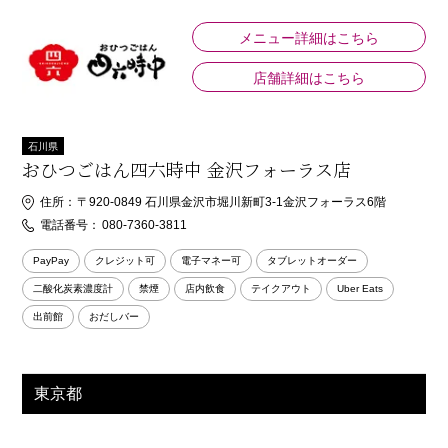
メニュー詳細はこちら
店舗詳細はこちら
石川県
おひつごはん四六時中 金沢フォーラス店
住所：
〒920-0849 石川県金沢市堀川新町3-1金沢フォーラス6階
電話番号：
080-7360-3811
PayPay
クレジット可
電子マネー可
タブレットオーダー
二酸化炭素濃度計
禁煙
店内飲食
テイクアウト
Uber Eats
出前館
おだしバー
東京都