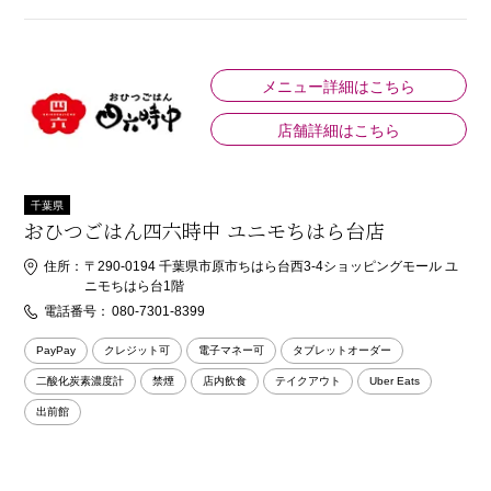
メニュー詳細はこちら
店舗詳細はこちら
千葉県
おひつごはん四六時中 ユニモちはら台店
住所：
〒290-0194 千葉県市原市ちはら台西3-4ショッピングモール ユ
ニモちはら台1階
電話番号：
080-7301-8399
PayPay
クレジット可
電子マネー可
タブレットオーダー
二酸化炭素濃度計
禁煙
店内飲食
テイクアウト
Uber Eats
出前館