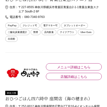
住所：
〒227-8555 神奈川県横浜市青葉区青葉台2-1-1青葉台東急スク
エア South-2 6F
電話番号：
080-7340-9763
PayPay
クレジット可
電子マネー可
タブレットオーダー
二酸化炭素濃度計
禁煙
店内飲食
テイクアウト
Uber Eats
出前館
メニュー詳細はこちら
店舗詳細はこちら
神奈川県
おひつごはん四六時中 座間店（海の穂まれ）
住所：
〒252-0012 神奈川県座間市広野台2丁目10-4イオンモール座間