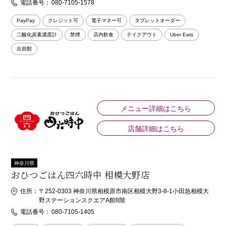
電話番号：
080-7105-1578
PayPay
クレジット可
電子マネー可
タブレットオーダー
二酸化炭素濃度計
禁煙
店内飲食
テイクアウト
Uber Eats
出前館
メニュー詳細はこちら
店舗詳細はこちら
神奈川県
おひつごはん四六時中 相模大野店
住所：
〒252-0303 神奈川県相模原市南区相模大野3-8-1小田急相模大
野ステーションスクエアA館8階
電話番号：
080-7105-1405