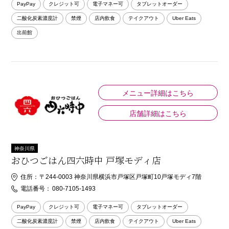
PayPay
クレジット可
電子マネー可
タブレットオーダー
二酸化炭素濃度計
禁煙
店内飲食
テイクアウト
Uber Eats
出前館
メニュー詳細はこちら
店舗詳細はこちら
神奈川県
おひつごはん四六時中 戸塚モディ店
住所：
〒244-0003 神奈川県横浜市戸塚区戸塚町10戸塚モディ7階
電話番号：
080-7105-1493
PayPay
クレジット可
電子マネー可
タブレットオーダー
二酸化炭素濃度計
禁煙
店内飲食
テイクアウト
Uber Eats