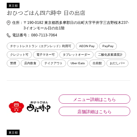
東京都
おひつごはん四六時中 日の出店
住所：
〒190-0182 東京都西多摩郡日の出町大字平井字三吉野桜木237-
3イオンモール日の出1階
電話番号：
080-7113-7064
チケットレストラン（エデンレッド）利用可
AEON Pay
PayPay
クレジット可
電子マネー可
タブレットオーダー
二酸化炭素濃度計
禁煙
店内飲食
テイクアウト
Uber Eats
出前館
おだしバー
メニュー詳細はこちら
店舗詳細はこちら
東京都