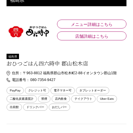
福島県
メニュー詳細はこちら
店舗詳細はこちら
福島県
おひつごはん四六時中 郡山松木店
住所：
〒963-8812 福島県郡山市松木町2-88イオンタウン郡山1階
電話番号：
080-7354-9427
PayPay
クレジット可
電子マネー可
タブレットオーダー
二酸化炭素濃度計
禁煙
店内飲食
テイクアウト
Uber Eats
出前館
ドリンクバー
おだしバー